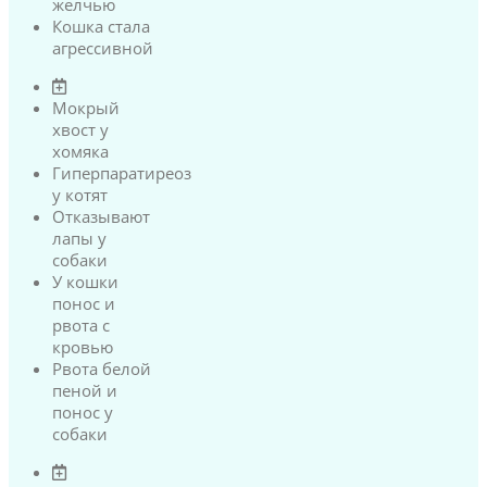
желчью
Кошка стала
агрессивной
Мокрый
хвост у
хомяка
Гиперпаратиреоз
у котят
Отказывают
лапы у
собаки
У кошки
понос и
рвота с
кровью
Рвота белой
пеной и
понос у
собаки