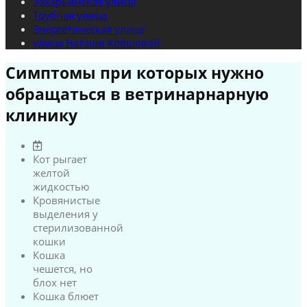
Захарьинская улица
Трубная улица
Энергетическая улица
улица Наташи Ковшовой
Симптомы при которых нужно
обращаться в ветринарнарную
клинику
Кот рыгает
желтой
жидкостью
Кровянистые
выделения у
стерилизованной
кошки
Кошка
чешется, но
блох нет
Кошка блюет