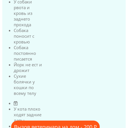
У собаки
рвота и
кровь из
заднего
прохода
Собака
поносит с
кровью
Собака
постоянно
писается
Йорк не ест и
дрожит
Сухие
болячки у
кошки по
всему телу
У кота плохо
ходят задние
лапы
У кота
Вызов ветеринара на дом - 200 Р