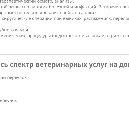
 терапевтический осмотр, анализы.
ной защиты от многих болезней и инфекций. Ветврачи наш
р самостоятельно доставит пробы на анализ.
к, хиругические операции при вывихах, растяжениях, перел
зубного камня.
игиенические процедуры (подготовка к выставкам, стрижка ш
сь спектр ветеринарных услуг на д
кий переулок
переулок