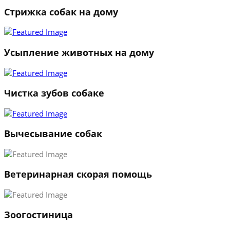
Стрижка собак на дому
1
2
3
Усыпление животных на дому
←
→
Чистка зубов собаке
Вычесывание собак
Ветеринарная скорая помощь
Зоогостиница