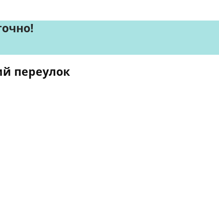
точно!
ий переулок