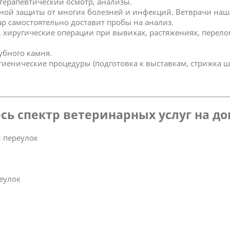
 терапевтический осмотр, анализы.
ной защиты от многих болезней и инфекций. Ветврачи наш
р самостоятельно доставит пробы на анализ.
к, хиругические операции при вывихах, растяжениях, перел
зубного камня.
игиенические процедуры (подготовка к выставкам, стрижка ш
сь спектр ветеринарных услуг на д
 переулок
еулок