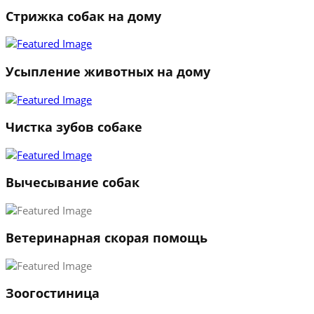
Стрижка собак на дому
1
2
3
Усыпление животных на дому
←
→
Чистка зубов собаке
Вычесывание собак
Ветеринарная скорая помощь
Зоогостиница