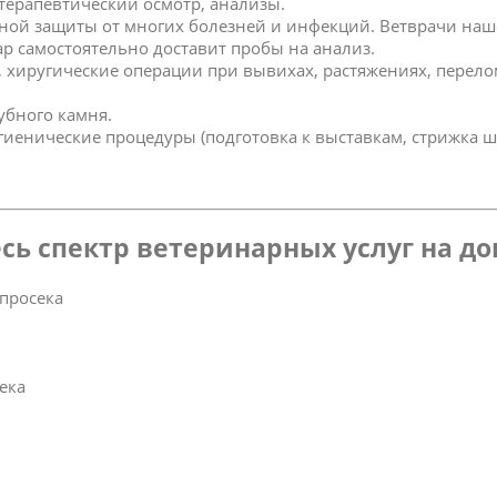
 терапевтический осмотр, анализы.
ной защиты от многих болезней и инфекций. Ветврачи наш
р самостоятельно доставит пробы на анализ.
к, хиругические операции при вывихах, растяжениях, перел
зубного камня.
игиенические процедуры (подготовка к выставкам, стрижка ш
сь спектр ветеринарных услуг на д
просека
ека