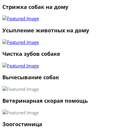
Стрижка собак на дому
1
2
3
Усыпление животных на дому
←
→
Чистка зубов собаке
Вычесывание собак
Ветеринарная скорая помощь
Зоогостиница