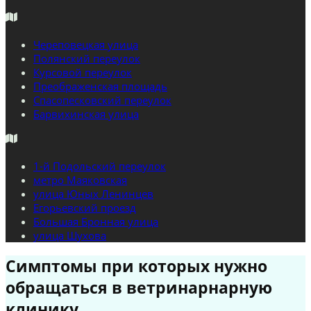
Череповецкая улица
Полянский переулок
Курсовой переулок
Преображенская площадь
Спасопесковский переулок
Барвихинская улица
1-й Подольский переулок
метро Маяковская
улица Юных Ленинцев
Егорьевский проезд
Большая Бронная улица
улица Шухова
Симптомы при которых нужно
обращаться в ветринарнарную
клинику