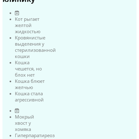
Кот рыгает
желтой
жидкостью
Кровянистые
выделения у
стерилизованной
кошки
Кошка
чешется, но
блох нет
Кошка блюет
желчью
Кошка стала
агрессивной
Мокрый
хвост у
хомяка
Гиперпаратиреоз