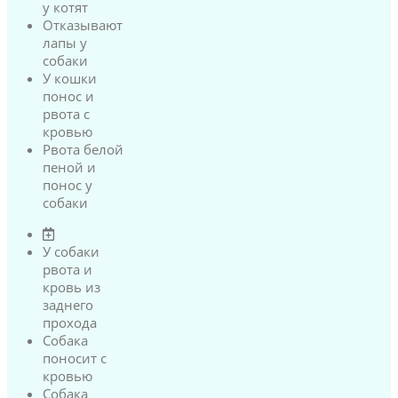
у котят
Отказывают
лапы у
собаки
У кошки
понос и
рвота с
кровью
Рвота белой
пеной и
понос у
собаки
У собаки
рвота и
кровь из
заднего
прохода
Собака
поносит с
кровью
Собака