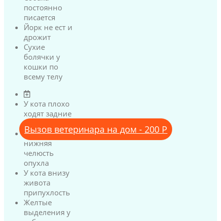
постоянно
писается
Йорк не ест и
дрожит
Сухие
болячки у
кошки по
всему телу
У кота плохо
ходят задние
лапы
Вызов ветеринара на дом - 200 Р
У кота
нижняя
челюсть
опухла
У кота внизу
живота
припухлость
Желтые
выделения у