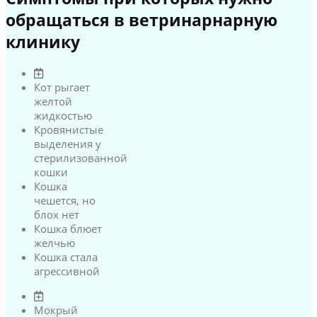
обращаться в ветринарнарную
клинику
Кот рыгает
желтой
жидкостью
Кровянистые
выделения у
стерилизованной
кошки
Кошка
чешется, но
блох нет
Кошка блюет
желчью
Кошка стала
агрессивной
Мокрый