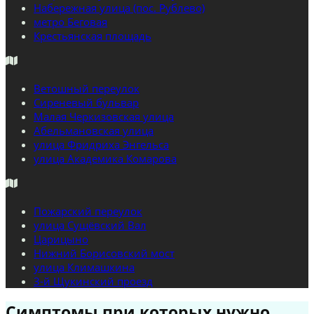
Набережная улица (пос. Рублево)
метро Беговая
Крестьянская площадь
Ветошный переулок
Сиреневый бульвар
Малая Черкизовская улица
Абельмановская улица
улица Фридриха Энгельса
улица Академика Комарова
Пожарский переулок
улица Сущёвский Вал
Царицыно
Нижний Борисовский мост
улица Климашкина
3-й Щукинский проезд
Симптомы при которых нужно