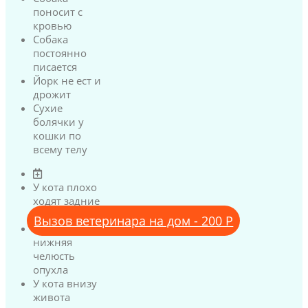
поносит с
кровью
Собака
постоянно
писается
Йорк не ест и
дрожит
Сухие
болячки у
кошки по
всему телу
У кота плохо
ходят задние
лапы
Вызов ветеринара на дом - 200 Р
У кота
нижняя
челюсть
опухла
У кота внизу
живота