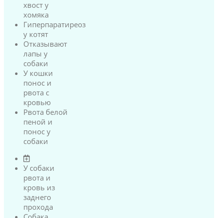
хвост у
хомяка
Гиперпаратиреоз
у котят
Отказывают
лапы у
собаки
У кошки
понос и
рвота с
кровью
Рвота белой
пеной и
понос у
собаки
У собаки
рвота и
кровь из
заднего
прохода
Собака