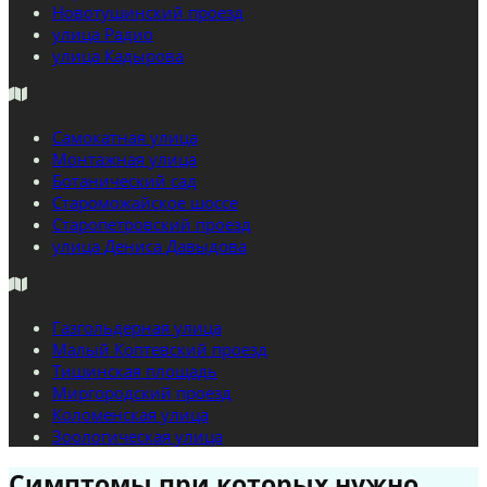
Новотушинский проезд
улица Радио
улица Кадырова
Самокатная улица
Монтажная улица
Ботанический сад
Староможайское шоссе
Старопетровский проезд
улица Дениса Давыдова
Газгольдерная улица
Малый Коптевский проезд
Тишинская площадь
Миргородский проезд
Коломенская улица
Зоологическая улица
Симптомы при которых нужно