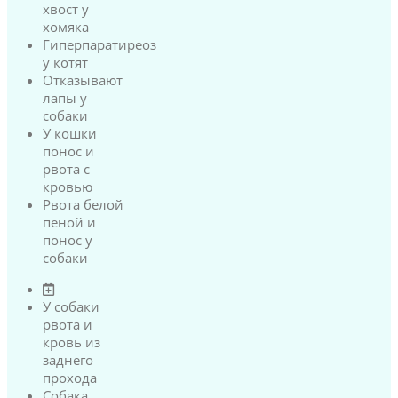
хвост у
хомяка
Гиперпаратиреоз
у котят
Отказывают
лапы у
собаки
У кошки
понос и
рвота с
кровью
Рвота белой
пеной и
понос у
собаки
У собаки
рвота и
кровь из
заднего
прохода
Собака