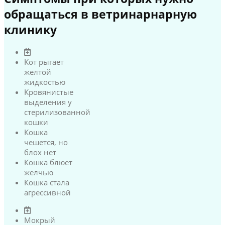
обращаться в ветринарнарную
клинику
Кот рыгает
желтой
жидкостью
Кровянистые
выделения у
стерилизованной
кошки
Кошка
чешется, но
блох нет
Кошка блюет
желчью
Кошка стала
агрессивной
Мокрый