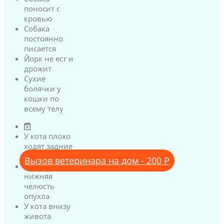
поносит с
кровью
Собака
постоянно
писается
Йорк не ест и
дрожит
Сухие
болячки у
кошки по
всему телу
У кота плохо
ходят задние
лапы
Вызов ветеринара на дом - 200 Р
У кота
нижняя
челюсть
опухла
У кота внизу
живота