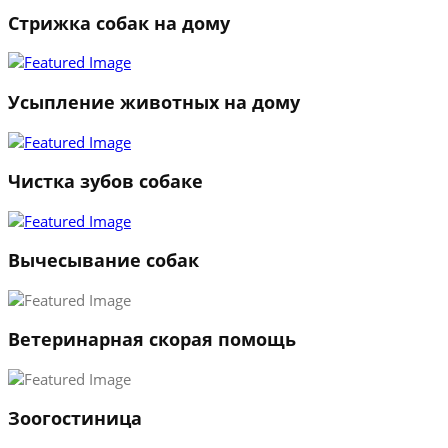
Стрижка собак на дому
1
2
3
Усыпление животных на дому
←
→
Чистка зубов собаке
Вычесывание собак
Ветеринарная скорая помощь
Зоогостиница