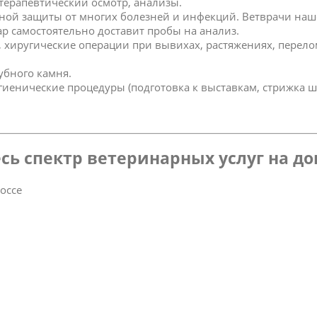
 терапевтический осмотр, анализы.
ной защиты от многих болезней и инфекций. Ветврачи наш
р самостоятельно доставит пробы на анализ.
к, хиругические операции при вывихах, растяжениях, перел
зубного камня.
игиенические процедуры (подготовка к выставкам, стрижка ш
сь спектр ветеринарных услуг на д
оссе