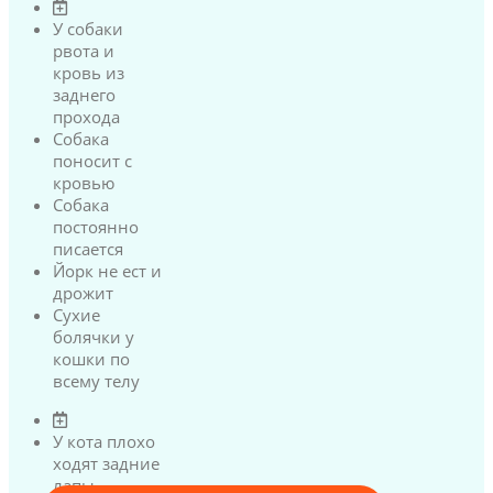
У собаки
рвота и
кровь из
заднего
прохода
Собака
поносит с
кровью
Собака
постоянно
писается
Йорк не ест и
дрожит
Сухие
болячки у
кошки по
всему телу
У кота плохо
ходят задние
лапы