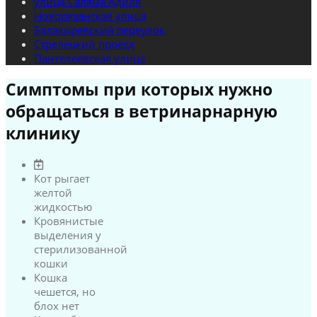
улица Саляма Адиля
Новорязанская улица
Балакиревский переулок
Стрелецкий проезд
Пантелеевская улица
Симптомы при которых нужно
обращаться в ветринарнарную
клинику
Кот рыгает
желтой
жидкостью
Кровянистые
выделения у
стерилизованной
кошки
Кошка
чешется, но
блох нет