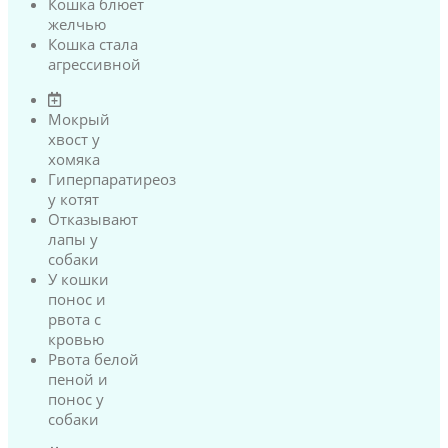
Кошка блюет
желчью
Кошка стала
агрессивной
Мокрый
хвост у
хомяка
Гиперпаратиреоз
у котят
Отказывают
лапы у
собаки
У кошки
понос и
рвота с
кровью
Рвота белой
пеной и
понос у
собаки