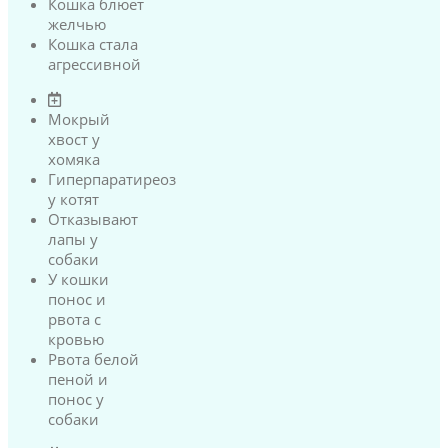
Кошка блюет
желчью
Кошка стала
агрессивной
Мокрый
хвост у
хомяка
Гиперпаратиреоз
у котят
Отказывают
лапы у
собаки
У кошки
понос и
рвота с
кровью
Рвота белой
пеной и
понос у
собаки