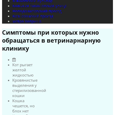
Мячковский бульвар
Большая Тихоновская улица
Новоданиловский проезд
Вознесенский проезд
метро Ховрино
Симптомы при которых нужно
обращаться в ветринарнарную
клинику
Кот рыгает
желтой
жидкостью
Кровянистые
выделения у
стерилизованной
кошки
Кошка
чешется, но
блох нет