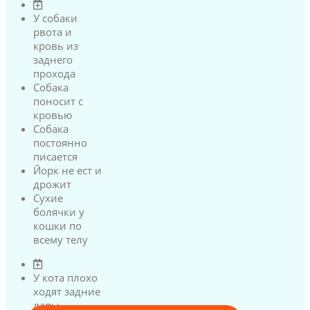
У собаки
рвота и
кровь из
заднего
прохода
Собака
поносит с
кровью
Собака
постоянно
писается
Йорк не ест и
дрожит
Сухие
болячки у
кошки по
всему телу
У кота плохо
ходят задние
лапы