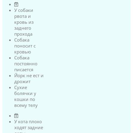
У собаки
рвота и
кровь из
заднего
прохода
Собака
поносит с
кровью
Собака
постоянно
писается
Йорк не ест и
дрожит
Сухие
болячки у
кошки по
всему телу
У кота плохо
ходят задние