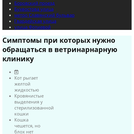
Боровский проезд
Бухвостова улица
метро Славянский бульвар
Гвардейская улица
улица Фотиевой
Симптомы при которых нужно
обращаться в ветринарнарную
клинику
Кот рыгает
желтой
жидкостью
Кровянистые
выделения у
стерилизованной
кошки
Кошка
чешется, но
блох нет