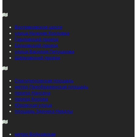
Востряковское шоссе
улица Нижняя Хохловка
Горловский проезд
Елоховский проезд
улица Василия Петушкова
Щёлковский проезд
Спасопесковская площадь
метро Преображенская площадь
проезд Нансена
проезд Кирова
Юровская улица
площадь Зденека Неедлы
метро Войковская