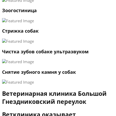
1
Зоогостиница
2
3
←
→
Стрижка собак
Чистка зубов собаке ультразвуком
Снятие зубного камня у собак
Ветеринарная клиника Большой
Гнездниковский переулок
Ветклиника оказывает