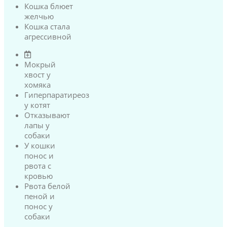
Кошка блюет
желчью
Кошка стала
агрессивной
Мокрый
хвост у
хомяка
Гиперпаратиреоз
у котят
Отказывают
лапы у
собаки
У кошки
понос и
рвота с
кровью
Рвота белой
пеной и
понос у
собаки