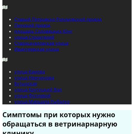
Старый Петровско-Разумовский проезд
Пинский проезд
площадь Соловецких Юнг
улица Строителей
Старокачаловская улица
Ивантеевская улица
улица Камова
улица Немчинова
Бутырская
улица Крутицкий Вал
улица Фотиевой
улица Маршала Рыбалко
Симптомы при которых нужно
обращаться в ветринарнарную
клинику