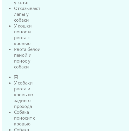
у котят
Отказывают
лапы у
собаки
У кошки
понос и
рвота с
кровью
Рвота белой
пеной и
понос у
собаки
У собаки
рвота и
кровь из
заднего
прохода
Собака
поносит с
кровью
Собака