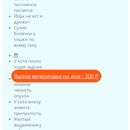
постоянно
писается
Йорк не ест и
дрожит
Сухие
болячки у
кошки по
всему телу
У кота плохо
ходят задние
лапы
Вызов ветеринара на дом - 200 Р
У кота
нижняя
челюсть
опухла
У кота внизу
живота
припухлость
Желтые
выделения у