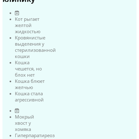
Кот рыгает
желтой
жидкостью
Кровянистые
выделения у
стерилизованной
кошки
Кошка
чешется, но
блох нет
Кошка блюет
желчью
Кошка стала
агрессивной
Мокрый
хвост у
хомяка
Гиперпаратиреоз