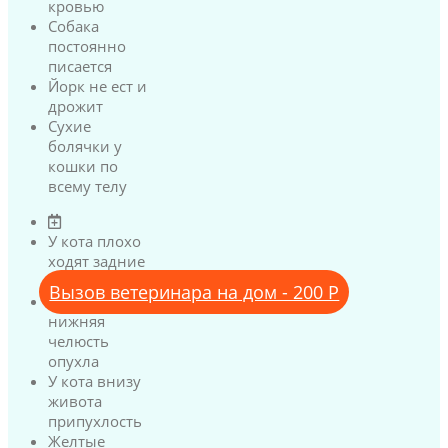
кровью
Собака
постоянно
писается
Йорк не ест и
дрожит
Сухие
болячки у
кошки по
всему телу
У кота плохо
ходят задние
лапы
Вызов ветеринара на дом - 200 Р
У кота
нижняя
челюсть
опухла
У кота внизу
живота
припухлость
Желтые