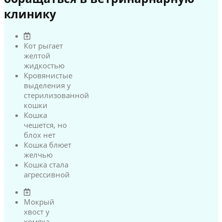
клинику
Кот рыгает
желтой
жидкостью
Кровянистые
выделения у
стерилизованной
кошки
Кошка
чешется, но
блох нет
Кошка блюет
желчью
Кошка стала
агрессивной
Мокрый
хвост у
хомяка