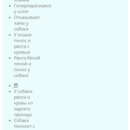
Гиперпаратиреоз
у котят
Отказывают
лапы у
собаки
У кошки
понос и
рвота с
кровью
Рвота белой
пеной и
понос у
собаки
У собаки
рвота и
кровь из
заднего
прохода
Собака
поносит с