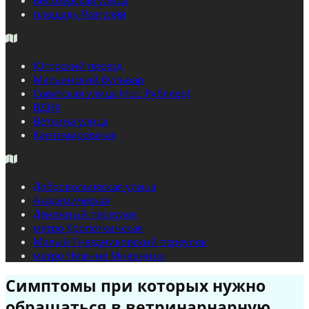
Белозерская улица
площадь Разгуляй
Югорский проезд
Марьинский бульвар
Советская улица (пос. Рублево)
ВДНХ
Веткина улица
Кантемировская
Добровольческая улица
Академическая
Денежный переулок
метро Кропоткинская
Малый Гнездниковский переулок
метро Нижние Мневники
Симптомы при которых нужно
обращаться в ветринарнарную