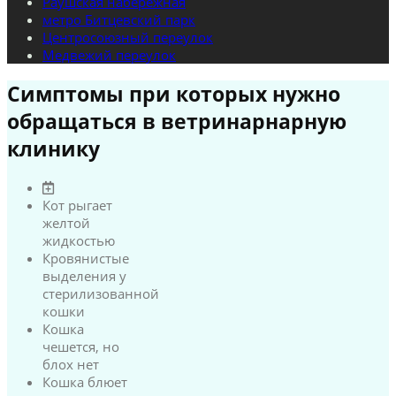
Раушская набережная
метро Битцевский парк
Центросоюзный переулок
Медвежий переулок
Симптомы при которых нужно
обращаться в ветринарнарную
клинику
Кот рыгает
желтой
жидкостью
Кровянистые
выделения у
стерилизованной
кошки
Кошка
чешется, но
блох нет
Кошка блюет