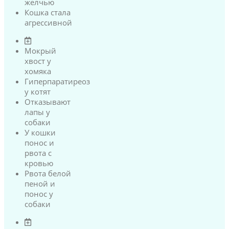
желчью
Кошка стала
агрессивной
Мокрый
хвост у
хомяка
Гиперпаратиреоз
у котят
Отказывают
лапы у
собаки
У кошки
понос и
рвота с
кровью
Рвота белой
пеной и
понос у
собаки