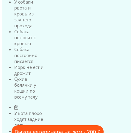
У собаки
рвота и
кровь из
заднего
прохода
Собака
поносит с
кровью
Собака
постоянно
писается
Йорк не ест и
дрожит
Сухие
болячки у
кошки по
всему телу
У кота плохо
ходят задние
лапы
У кота
Вызов ветеринара на дом - 200 Р