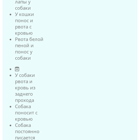
лапы у
собаки
У кошки
понос и
рвота с
кровью
Рвота белой
пеной и
понос у
собаки
У собаки
рвота и
кровь из
заднего
прохода
Собака
поносит с
кровью
Собака
постоянно
писается