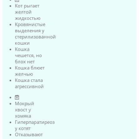
Кот рыгает
желтой
жидкостью
Кровянистые
выделения у
стерилизованной
кошки
Кошка
чешется, но
блох нет
Кошка блюет
желчью
Кошка стала
агрессивной
Мокрый
хвост у
хомяка
Гиперпаратиреоз
у котят
Отказывают