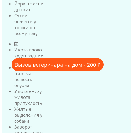
Йорк не ест и
дрожит
Сухие
болячки у
кошки по
всему телу
У кота плохо
ходят задние
лапы
Вызов ветеринара на дом - 200 Р
У кота
нижняя
челюсть
опухла
У кота внизу
живота
припухлость
Желтые
выделения у
собаки
Заворот
кишечника у