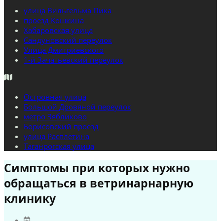
улица Вильгельма Пика
проезд Кошкина
Хабаровская улица
Сандуновский переулок
Улица Дмитриевского
1-й Зачатьевский переулок
Островная улица
Большой Дровяной переулок
метро Зябликово
Борисовский проезд
улица Расплетина
Таганрогская улица
Симптомы при которых нужно
обращаться в ветринарнарную
клинику