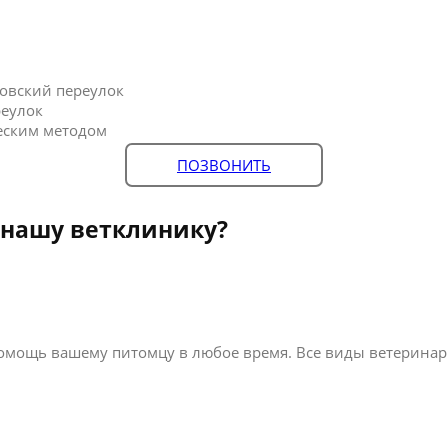
овский переулок
реулок
еским методом
ПОЗВОНИТЬ
 нашу ветклинику?
омощь вашему питомцу в любое время. Все виды ветеринарн