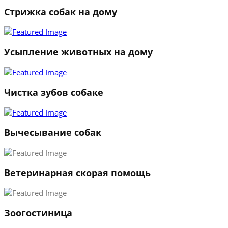
Стрижка собак на дому
1
2
3
Усыпление животных на дому
←
→
Чистка зубов собаке
Вычесывание собак
Ветеринарная скорая помощь
Зоогостиница