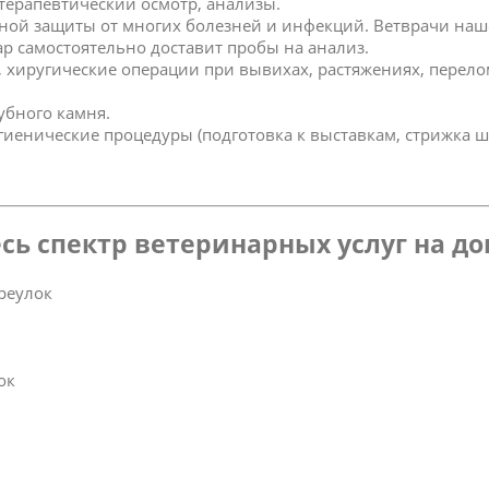
 терапевтический осмотр, анализы.
ной защиты от многих болезней и инфекций. Ветврачи наш
р самостоятельно доставит пробы на анализ.
к, хиругические операции при вывихах, растяжениях, перел
зубного камня.
игиенические процедуры (подготовка к выставкам, стрижка ш
сь спектр ветеринарных услуг на д
реулок
ок