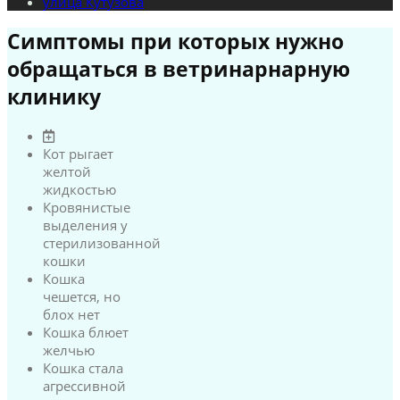
улица Кутузова
Симптомы при которых нужно
обращаться в ветринарнарную
клинику
Кот рыгает
желтой
жидкостью
Кровянистые
выделения у
стерилизованной
кошки
Кошка
чешется, но
блох нет
Кошка блюет
желчью
Кошка стала
агрессивной