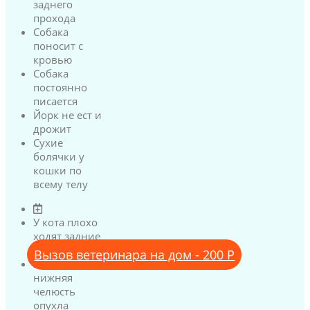
заднего
прохода
Собака
поносит с
кровью
Собака
постоянно
писается
Йорк не ест и
дрожит
Сухие
болячки у
кошки по
всему телу
У кота плохо
ходят задние
лапы
Вызов ветеринара на дом - 200 Р
У кота
нижняя
челюсть
опухла