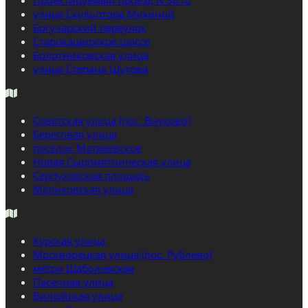
Проектируемый проезд N 3610
улица Скульптора Мухиной
Богучарский переулок
Старокаширское шоссе
Болотниковская улица
улица Степана Шутова
Советская улица (пос. Внуково)
Береговая улица
посёлок Матвеевское
Новая Сыромятническая улица
Серпуховская площадь
Мелиховская улица
Курская улица
Москворецкая улица (пос. Рублево)
метро Шаболовская
Пасечная улица
Вилюйская улица