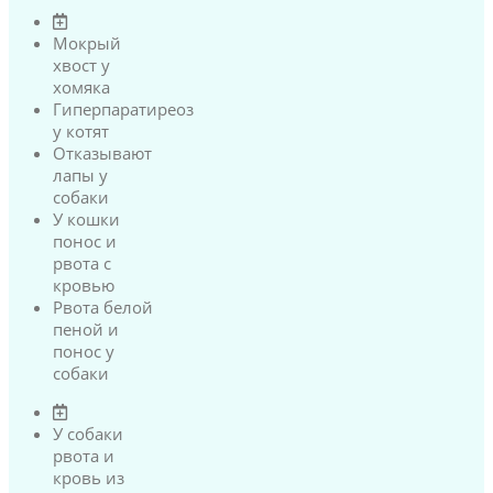
Мокрый
хвост у
хомяка
Гиперпаратиреоз
у котят
Отказывают
лапы у
собаки
У кошки
понос и
рвота с
кровью
Рвота белой
пеной и
понос у
собаки
У собаки
рвота и
кровь из