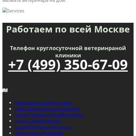
Работаем по всей Москве
Телефон круглосуточной ветеринраной
клиники
+7 (499) 350-67-09
Новочеркасский бульвар
улица Екатерины Будановой
улица Генерала Белобородова
улица Саляма Адиля
Судостроительная улица
Мякининский проезд