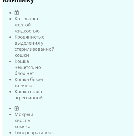
Кот рыгает
желтой
жидкостью
Кровянистые
выделения у
стерилизованной
кошки
Кошка
чешется, но
блох нет
Кошка блюет
желчью
Кошка стала
агрессивной
Мокрый
хвост у
хомяка
Гиперпаратиреоз