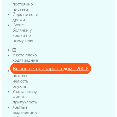
постоянно
писается
Йорк не ест и
дрожит
Сухие
болячки у
кошки по
всему телу
У кота плохо
ходят задние
лапы
Вызов ветеринара на дом - 200 Р
У кота
нижняя
челюсть
опухла
У кота внизу
живота
припухлость
Желтые
выделения у