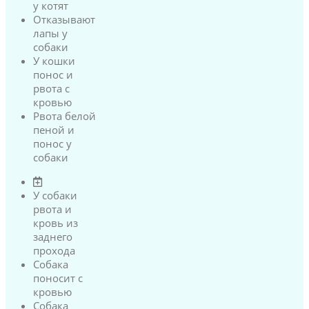
у котят
Отказывают
лапы у
собаки
У кошки
понос и
рвота с
кровью
Рвота белой
пеной и
понос у
собаки
У собаки
рвота и
кровь из
заднего
прохода
Собака
поносит с
кровью
Собака