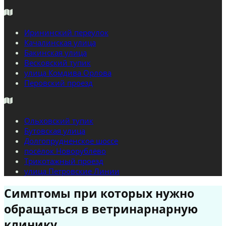
Ирининский переулок
Качалинская улица
Бакинская улица
Весковский тупик
улица Комдива Орлова
Перовский проезд
Ольховский тупик
Бутовская улица
Долгопрудненское шоссе
посёлок Новорублёво
Трикотажный проезд
улица Петровские Линии
Симптомы при которых нужно
обращаться в ветринарнарную
клинику