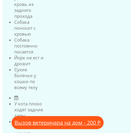
кровь из
заднего
прохода
Собака
поносит с
кровью
Собака
постоянно
писается
Йорк не ест и
дрожит
Сухие
болячки у
кошки по
всему телу
У кота плохо
ходят задние
лапы
У кота
Вызов ветеринара на дом - 200 Р
нижняя