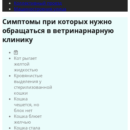
Коллективный проезд
Машиностроения улица
Симптомы при которых нужно
обращаться в ветринарнарную
клинику
Кот рыгает
желтой
жидкостью
Кровянистые
выделения у
стерилизованной
кошки
Кошка
чешется, но
блох нет
Кошка блюет
желчью
Кошка стала