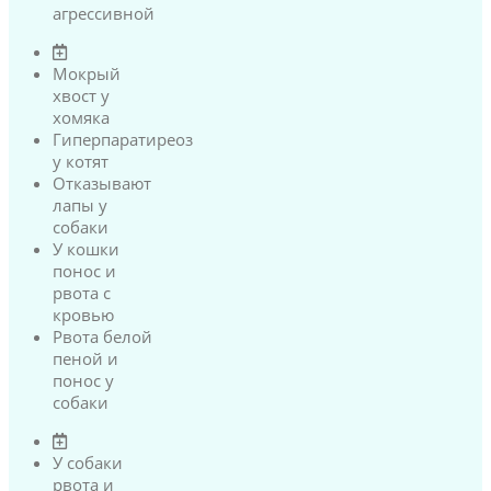
агрессивной
Мокрый
хвост у
хомяка
Гиперпаратиреоз
у котят
Отказывают
лапы у
собаки
У кошки
понос и
рвота с
кровью
Рвота белой
пеной и
понос у
собаки
У собаки
рвота и