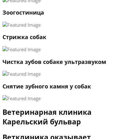
1
Зоогостиница
2
3
←
→
Стрижка собак
Чистка зубов собаке ультразвуком
Снятие зубного камня у собак
Ветеринарная клиника
Карельский бульвар
Ветклиника оказывает