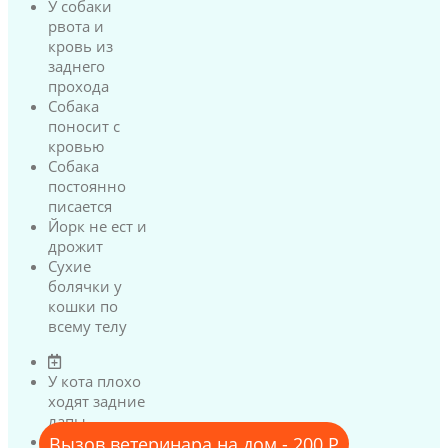
У собаки
рвота и
кровь из
заднего
прохода
Собака
поносит с
кровью
Собака
постоянно
писается
Йорк не ест и
дрожит
Сухие
болячки у
кошки по
всему телу
У кота плохо
ходят задние
лапы
У кота
Вызов ветеринара на дом - 200 Р