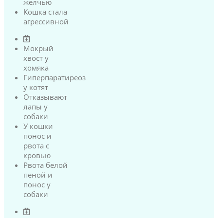
желчью
Кошка стала
агрессивной
Мокрый
хвост у
хомяка
Гиперпаратиреоз
у котят
Отказывают
лапы у
собаки
У кошки
понос и
рвота с
кровью
Рвота белой
пеной и
понос у
собаки