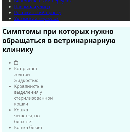
Благовещенский переулок
Паромная улица
Ростокинский проезд
Ухтомский переулок
Симптомы при которых нужно
обращаться в ветринарнарную
клинику
Кот рыгает
желтой
жидкостью
Кровянистые
выделения у
стерилизованной
кошки
Кошка
чешется, но
блох нет
Кошка блюет