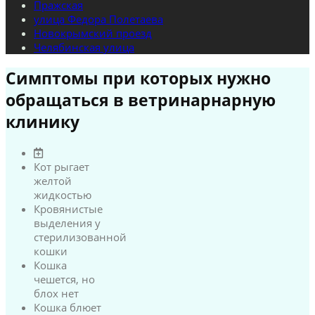
Пражская
улица Федора Полетаева
Новокрымский проезд
Челябинская улица
Симптомы при которых нужно
обращаться в ветринарнарную
клинику
Кот рыгает
желтой
жидкостью
Кровянистые
выделения у
стерилизованной
кошки
Кошка
чешется, но
блох нет
Кошка блюет