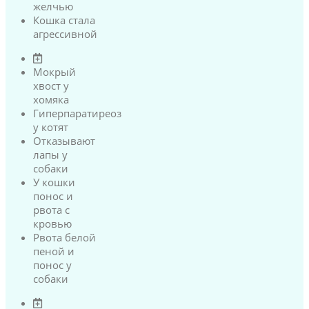
желчью
Кошка стала
агрессивной
Мокрый
хвост у
хомяка
Гиперпаратиреоз
у котят
Отказывают
лапы у
собаки
У кошки
понос и
рвота с
кровью
Рвота белой
пеной и
понос у
собаки