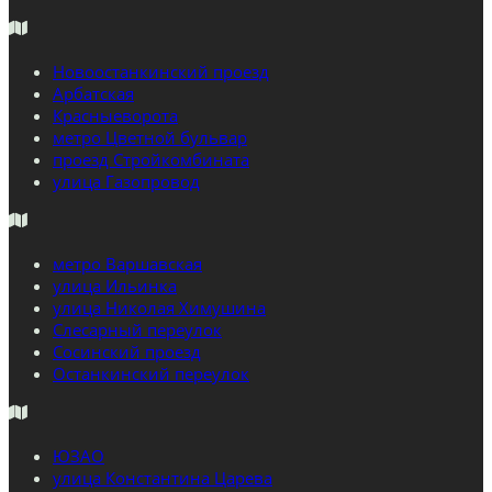
Новоостанкинский проезд
Арбатская
Красныеворота
метро Цветной бульвар
проезд Стройкомбината
улица Газопровод
метро Варшавская
улица Ильинка
улица Николая Химушина
Слесарный переулок
Сосинский проезд
Останкинский переулок
ЮЗАО
улица Константина Царева