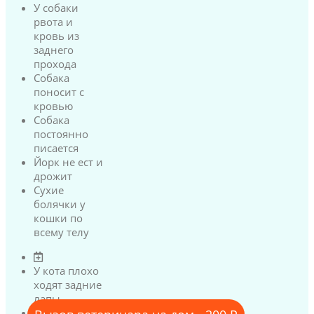
У собаки
рвота и
кровь из
заднего
прохода
Собака
поносит с
кровью
Собака
постоянно
писается
Йорк не ест и
дрожит
Сухие
болячки у
кошки по
всему телу
У кота плохо
ходят задние
лапы
У кота