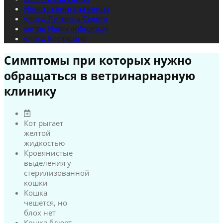
Новотихвинская улица
улица Литвина-Седого
метро Новослободская
улица Берзарина
Симптомы при которых нужно
обращаться в ветринарнарную
клинику
Кот рыгает
желтой
жидкостью
Кровянистые
выделения у
стерилизованной
кошки
Кошка
чешется, но
блох нет
Кошка блюет