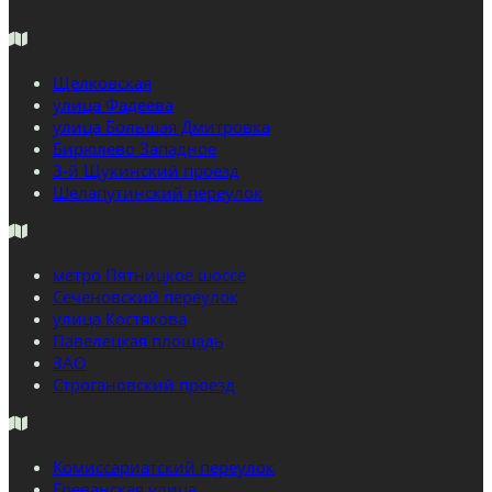
Щелковская
улица Фадеева
улица Большая Дмитровка
Бирюлево Западное
3-й Щукинский проезд
Шелапутинский переулок
метро Пятницкое шоссе
Сеченовский переулок
улица Костякова
Павелецкая площадь
ЗАО
Строгановский проезд
Комиссариатский переулок
Ереванская улица