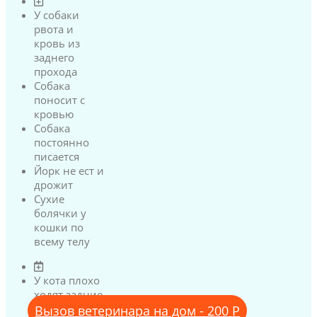
У собаки
рвота и
кровь из
заднего
прохода
Собака
поносит с
кровью
Собака
постоянно
писается
Йорк не ест и
дрожит
Сухие
болячки у
кошки по
всему телу
У кота плохо
ходят задние
лапы
Вызов ветеринара на дом - 200 Р