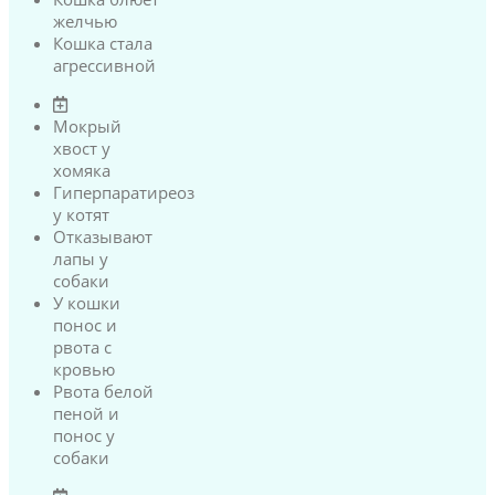
желчью
Кошка стала
агрессивной
Мокрый
хвост у
хомяка
Гиперпаратиреоз
у котят
Отказывают
лапы у
собаки
У кошки
понос и
рвота с
кровью
Рвота белой
пеной и
понос у
собаки