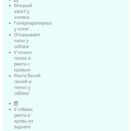
Мокрый
хвост у
хомяка
Гиперпаратиреоз
у котят
Отказывают
лапы у
собаки
У кошки
понос и
рвота с
кровью
Рвота белой
пеной и
понос у
собаки
У собаки
рвота и
кровь из
заднего