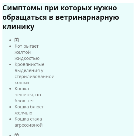
Симптомы при которых нужно
обращаться в ветринарнарную
клинику
Кот рыгает
желтой
жидкостью
Кровянистые
выделения у
стерилизованной
кошки
Кошка
чешется, но
блох нет
Кошка блюет
желчью
Кошка стала
агрессивной