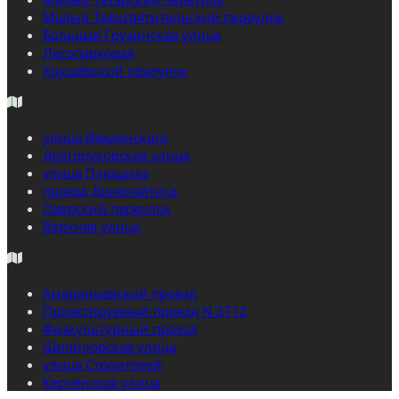
Малый Трёхсвятительский переулок
Большая Грузинская улица
Лесопарковая
Хрущёвский переулок
улица Введенского
Долгоруковская улица
улица Плющиха
проезд Донелайтиса
Лаврский переулок
Верхняя улица
Андроньевский проезд
Проектируемый проезд N 3712
Физкультурный проезд
Шипиловская улица
улица Строителей
Керченская улица