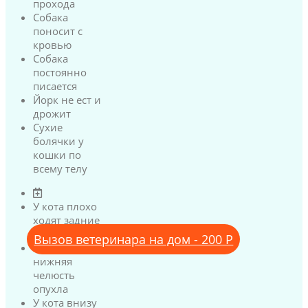
прохода
Собака
поносит с
кровью
Собака
постоянно
писается
Йорк не ест и
дрожит
Сухие
болячки у
кошки по
всему телу
У кота плохо
ходят задние
лапы
Вызов ветеринара на дом - 200 Р
У кота
нижняя
челюсть
опухла
У кота внизу