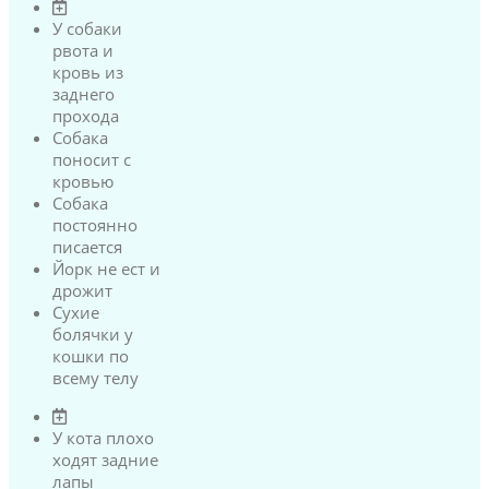
У собаки
рвота и
кровь из
заднего
прохода
Собака
поносит с
кровью
Собака
постоянно
писается
Йорк не ест и
дрожит
Сухие
болячки у
кошки по
всему телу
У кота плохо
ходят задние
лапы