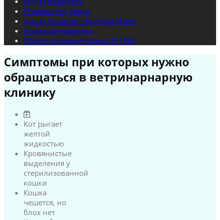
улица Волхонка
Норильская улица
улица Авиаконструктора Миля
Боярский переулок
Проектируемый проезд N 1980
Симптомы при которых нужно
обращаться в ветринарнарную
клинику
Кот рыгает
желтой
жидкостью
Кровянистые
выделения у
стерилизованной
кошки
Кошка
чешется, но
блох нет