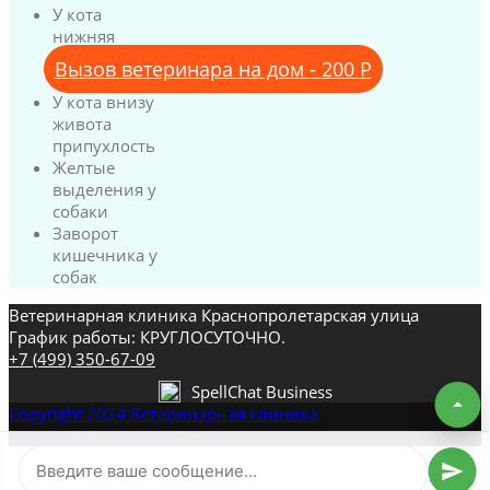
У кота
нижняя
челюсть
Вызов ветеринара на дом - 200 Р
опухла
У кота внизу
живота
припухлость
Желтые
выделения у
собаки
Заворот
кишечника у
собак
Ветеринарная клиника Краснопролетарская улица
График работы: КРУГЛОСУТОЧНО.
+7 (499) 350-67-09
SpellChat Business
Copyright 2024 Ветеринарная клиника
Краснопролетарская улица