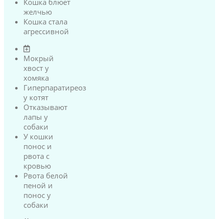
Кошка блюет
желчью
Кошка стала
агрессивной
Мокрый
хвост у
хомяка
Гиперпаратиреоз
у котят
Отказывают
лапы у
собаки
У кошки
понос и
рвота с
кровью
Рвота белой
пеной и
понос у
собаки