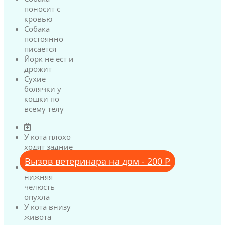
поносит с
кровью
Собака
постоянно
писается
Йорк не ест и
дрожит
Сухие
болячки у
кошки по
всему телу
У кота плохо
ходят задние
лапы
Вызов ветеринара на дом - 200 Р
У кота
нижняя
челюсть
опухла
У кота внизу
живота