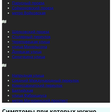
Парусный проезд
Соймоновский проезд
метро Войковская
Щёлковский проезд
Столярный переулок
Череповецкая улица
улица Михельсона
Донецкая улица
Синичкина улица
Напрудная улица
Средний Международный переулок
Комиссариатский переулок
Балтийская
улица Фабрициуса
метро Мичуринский проспект
Симптомы при которых нужно