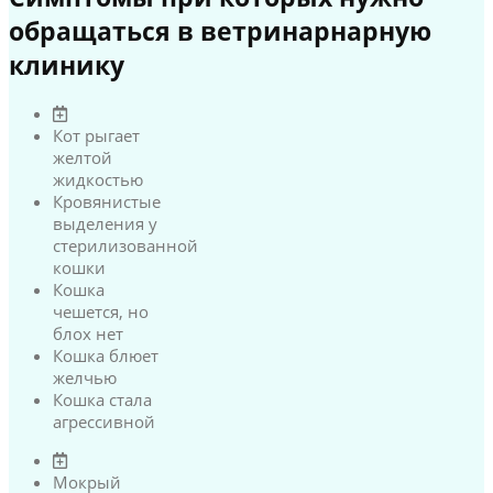
обращаться в ветринарнарную
клинику
Кот рыгает
желтой
жидкостью
Кровянистые
выделения у
стерилизованной
кошки
Кошка
чешется, но
блох нет
Кошка блюет
желчью
Кошка стала
агрессивной
Мокрый