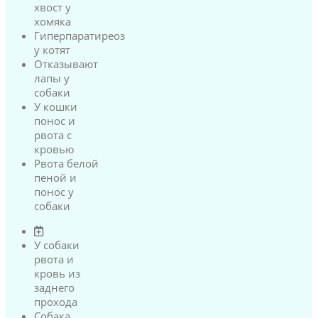
хвост у
хомяка
Гиперпаратиреоз
у котят
Отказывают
лапы у
собаки
У кошки
понос и
рвота с
кровью
Рвота белой
пеной и
понос у
собаки
У собаки
рвота и
кровь из
заднего
прохода
Собака