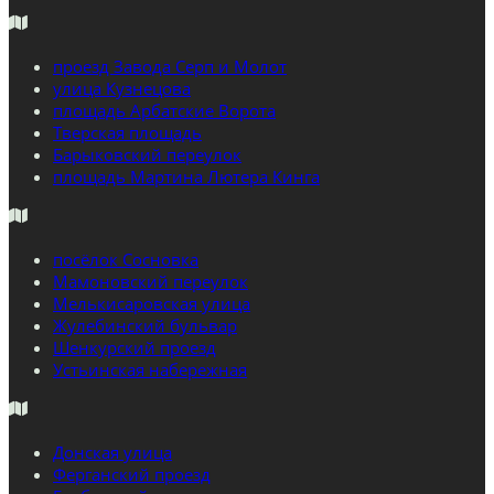
проезд Завода Серп и Молот
улица Кузнецова
площадь Арбатские Ворота
Тверская площадь
Барыковский переулок
площадь Мартина Лютера Кинга
посёлок Сосновка
Мамоновский переулок
Мелькисаровская улица
Жулебинский бульвар
Шенкурский проезд
Устьинская набережная
Донская улица
Ферганский проезд