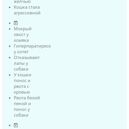
желчью
Кошка стала
агрессивной
Мокрый
хвост у
хомяка
Гиперпаратиреоз
у котят
Отказывают
лапы у
собаки
У кошки
понос и
рвота с
кровью
Рвота белой
пеной и
понос у
собаки