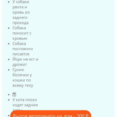
У собаки
рвота и
кровь из
заднего
прохода
Собака
поносит с
кровью
Собака
постоянно
писается
Йорк не ест и
дрожит
Сухие
болячки у
кошки по
всему телу
У кота плохо
ходят задние
лапы
У кота
Вызов ветеринара на дом - 200 Р