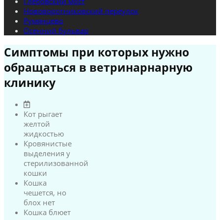
Глебовский мост
Нововоротниковский переулок
Румянцево
Осенний бульвар
Симптомы при которых нужно
обращаться в ветринарнарную
клинику
Кот рыгает
желтой
жидкостью
Кровянистые
выделения у
стерилизованной
кошки
Кошка
чешется, но
блох нет
Кошка блюет