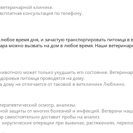
в ветеринарной клинике.
есплатная консультация по телефону.
любое время дня, и зачастую транспортировать питомца в 
нара можно вызвать на дом в любое время. Наши ветерина
 животного может только ухудшить его состояние. Ветерин
 здоровья питомца проводятся на дому.
 дому не отличается от таковой в ветклинике Люблино.
 терапевтический осмотр, анализы.
ной защиты от многих болезней и инфекций. Ветврачи наш
р самостоятельно доставит пробы на анализ.
к, хиругические операции при вывихах, растяжениях, перел