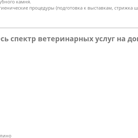
зубного камня.
игиенические процедуры (подготовка к выставкам, стрижка ш
сь спектр ветеринарных услуг на д
блино