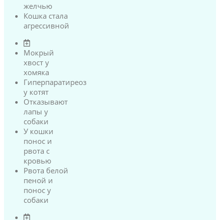
желчью
Кошка стала
агрессивной
Мокрый
хвост у
хомяка
Гиперпаратиреоз
у котят
Отказывают
лапы у
собаки
У кошки
понос и
рвота с
кровью
Рвота белой
пеной и
понос у
собаки