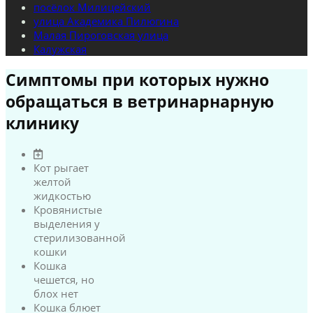
посёлок Милицейский
улица Академика Пилюгина
Малая Пироговская улица
Калужская
Симптомы при которых нужно
обращаться в ветринарнарную
клинику
Кот рыгает
желтой
жидкостью
Кровянистые
выделения у
стерилизованной
кошки
Кошка
чешется, но
блох нет
Кошка блюет