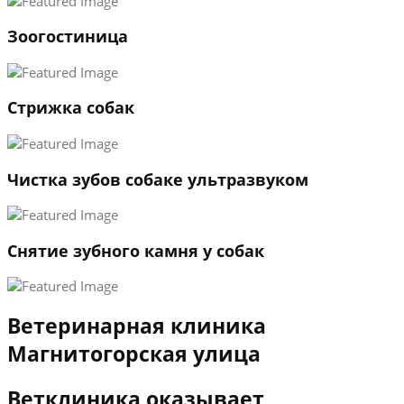
1
Зоогостиница
2
3
←
→
Стрижка собак
Чистка зубов собаке ультразвуком
Снятие зубного камня у собак
Ветеринарная клиника
Магнитогорская улица
Ветклиника оказывает