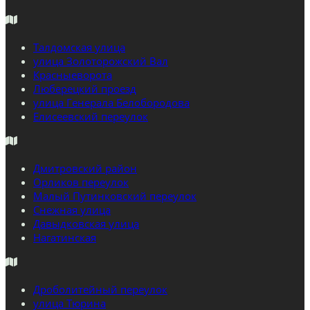
Талдомская улица
улица Золоторожский Вал
Красныеворота
Люберецкий проезд
улица Генерала Белобородова
Елисеевский переулок
Дмитровский район
Орликов переулок
Малый Путинковский переулок
Снежная улица
Давыдковская улица
Нагатинская
Дроболитейный переулок
улица Тюрина