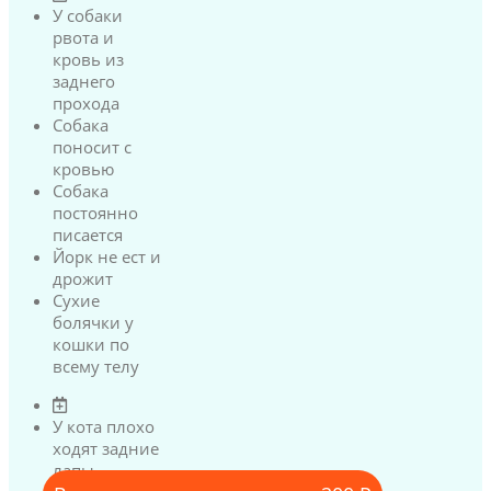
У собаки
рвота и
кровь из
заднего
прохода
Собака
поносит с
кровью
Собака
постоянно
писается
Йорк не ест и
дрожит
Сухие
болячки у
кошки по
всему телу
У кота плохо
ходят задние
лапы