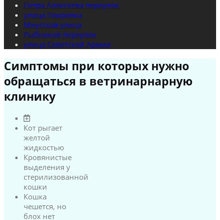
Петра Алексеева переулок
улица Покровка
Миусская улица
Рыбников переулок
улица Советской Армии
Симптомы при которых нужно
обращаться в ветринарнарную
клинику
Кот рыгает
желтой
жидкостью
Кровянистые
выделения у
стерилизованной
кошки
Кошка
чешется, но
блох нет