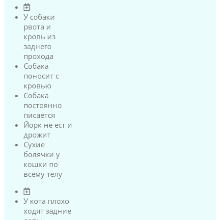
У собаки
рвота и
кровь из
заднего
прохода
Собака
поносит с
кровью
Собака
постоянно
писается
Йорк не ест и
дрожит
Сухие
болячки у
кошки по
всему телу
У кота плохо
ходят задние