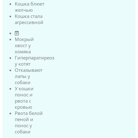
Кошка блюет
желчью
Кошка стала
агрессивной
Мокрый
хвост у
хомяка
Гиперпаратиреоз
у котят
Отказывают
лапы у
собаки
У кошки
понос и
рвота с
кровью
Рвота белой
пеной и
понос у
собаки