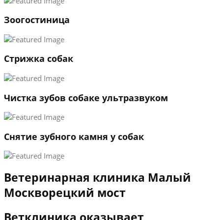
1
Зоогостиница
2
3
←
→
Стрижка собак
Чистка зубов собаке ультразвуком
Снятие зубного камня у собак
Ветеринарная клиника Малый
Москворецкий мост
Ветклиника оказывает