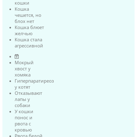
кошки
Кошка
чешется, но
блох нет
Кошка блюет
желчью
Кошка стала
агрессивной
Мокрый
хвост у
хомяка
Гиперпаратиреоз
у котят
Отказывают
лапы у
собаки
У кошки
понос и
рвота с
кровью
Рвота белой