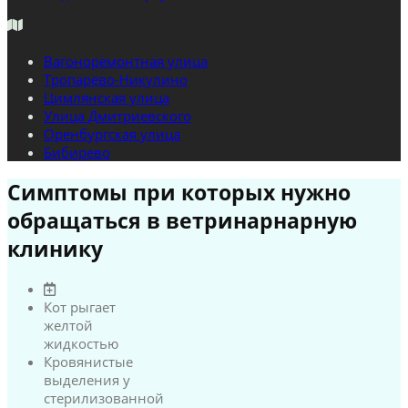
Вагоноремонтная улица
Тропарёво-Никулино
Цимлянская улица
Улица Дмитриевского
Оренбургская улица
Бибирево
Симптомы при которых нужно
обращаться в ветринарнарную
клинику
Кот рыгает
желтой
жидкостью
Кровянистые
выделения у
стерилизованной