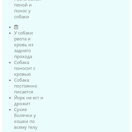
пеной и
понос у
собаки
У собаки
рвота и
кровь из
заднего
прохода
Собака
поносит с
кровью
Собака
постоянно
писается
Йорк не ест и
дрожит
Сухие
болячки у
кошки по
всему телу