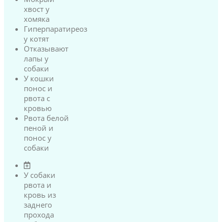
хвост у
хомяка
Гиперпаратиреоз
у котят
Отказывают
лапы у
собаки
У кошки
понос и
рвота с
кровью
Рвота белой
пеной и
понос у
собаки
У собаки
рвота и
кровь из
заднего
прохода