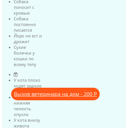
Собака
поносит с
кровью
Собака
постоянно
писается
Йорк не ест и
дрожит
Сухие
болячки у
кошки по
всему телу
У кота плохо
ходят задние
лапы
Вызов ветеринара на дом - 200 Р
У кота
нижняя
челюсть
опухла
У кота внизу
живота