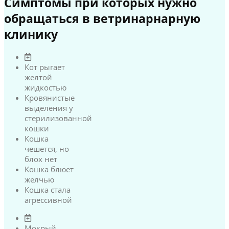
Симптомы при которых нужно
обращаться в ветринарнарную
клинику
Кот рыгает
желтой
жидкостью
Кровянистые
выделения у
стерилизованной
кошки
Кошка
чешется, но
блох нет
Кошка блюет
желчью
Кошка стала
агрессивной
Мокрый