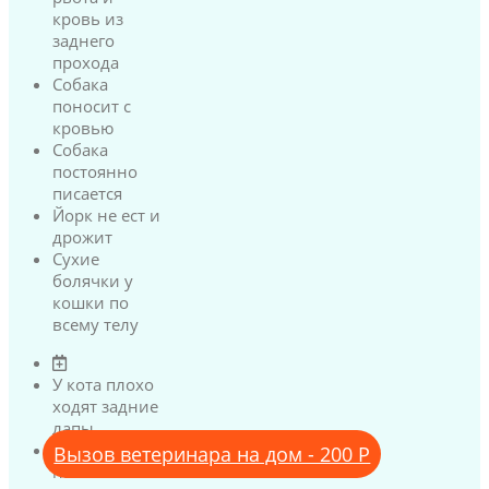
кровь из
заднего
прохода
Собака
поносит с
кровью
Собака
постоянно
писается
Йорк не ест и
дрожит
Сухие
болячки у
кошки по
всему телу
У кота плохо
ходят задние
лапы
У кота
Вызов ветеринара на дом - 200 Р
нижняя