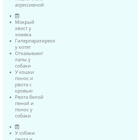
агрессивной
Мокрый
хвост у
хомяка
Гиперпаратиреоз
у котят
Отказывают
лапы у
собаки
У кошки
понос и
рвота с
кровью
Рвота белой
пеной и
понос у
собаки
У собаки
рвота и