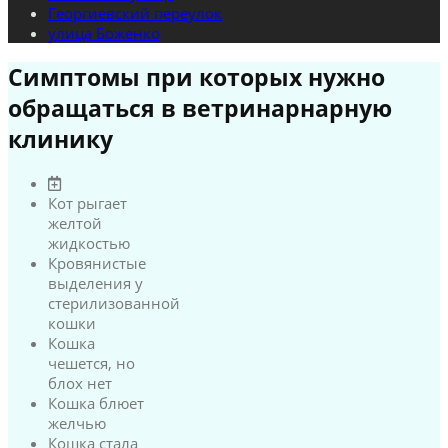
Георгиевский переулок
улица Боженко
Симптомы при которых нужно
обращаться в ветринарнарную
клинику
Кот рыгает
желтой
жидкостью
Кровянистые
выделения у
стерилизованной
кошки
Кошка
чешется, но
блох нет
Кошка блюет
желчью
Кошка стала