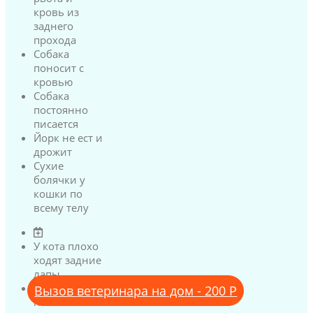
кровь из
заднего
прохода
Собака
поносит с
кровью
Собака
постоянно
писается
Йорк не ест и
дрожит
Сухие
болячки у
кошки по
всему телу
У кота плохо
ходят задние
лапы
У кота
Вызов ветеринара на дом - 200 Р
нижняя