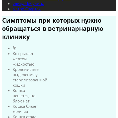
улица Чечулина
метро Спартак
Симптомы при которых нужно
обращаться в ветринарнарную
клинику
Кот рыгает
желтой
жидкостью
Кровянистые
выделения у
стерилизованной
кошки
Кошка
чешется, но
блох нет
Кошка блюет
желчью
Кошка стала