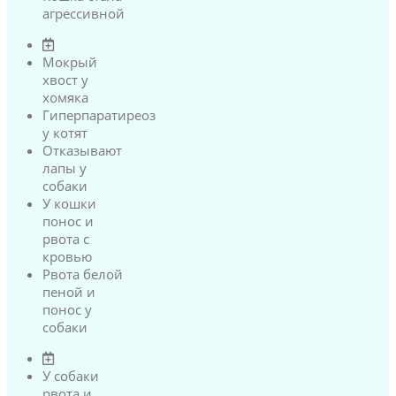
агрессивной
Мокрый
хвост у
хомяка
Гиперпаратиреоз
у котят
Отказывают
лапы у
собаки
У кошки
понос и
рвота с
кровью
Рвота белой
пеной и
понос у
собаки
У собаки
рвота и