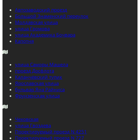
Автозаводский проезд
Большой Знаменский переулок
Молдавская улица
улица Громова
улица Академика Бочвара
Капотня
улица Саморы Машела
проезд Досфлота
Каланчёвский тупик
Ярославская улица
бульвар Яна Райниса
Фрунзенская улица
Чеховская
улица Гвоздева
Проектируемый проезд N 4251
Проектируемый проезд N 727