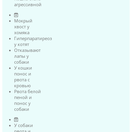
агрессивной
Мокрый
хвост у
хомяка
Гиперпаратиреоз
у котят
Отказывают
лапы у
собаки
У кошки
понос и
рвота с
кровью
Рвота белой
пеной и
понос у
собаки
У собаки
рвота и