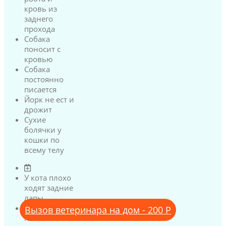
кровь из
заднего
прохода
Собака
поносит с
кровью
Собака
постоянно
писается
Йорк не ест и
дрожит
Сухие
болячки у
кошки по
всему телу
У кота плохо
ходят задние
лапы
У кота
Вызов ветеринара на дом - 200 Р
нижняя