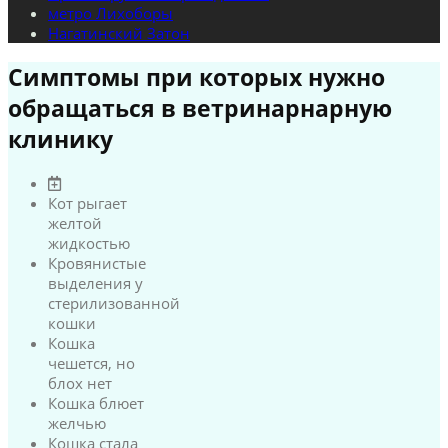
метро Лихоборы
Нагатинский Затон
Симптомы при которых нужно
обращаться в ветринарнарную
клинику
Кот рыгает
желтой
жидкостью
Кровянистые
выделения у
стерилизованной
кошки
Кошка
чешется, но
блох нет
Кошка блюет
желчью
Кошка стала