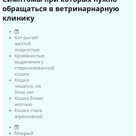
обращаться в ветринарнарную
клинику
Кот рыгает
желтой
жидкостью
Кровянистые
выделения у
стерилизованной
кошки
Кошка
чешется, но
блох нет
Кошка блюет
желчью
Кошка стала
агрессивной
Мокрый