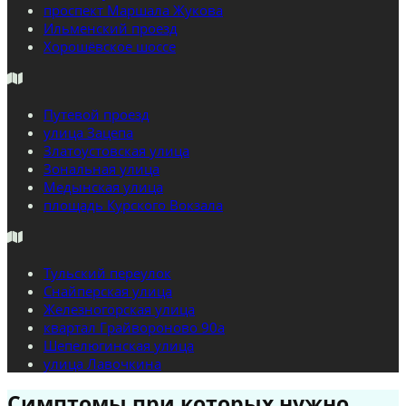
проспект Маршала Жукова
Ильменский проезд
Хорошёвское шоссе
Путевой проезд
улица Зацепа
Златоустовская улица
Зональная улица
Медынская улица
площадь Курского Вокзала
Тульский переулок
Снайперская улица
Железногорская улица
квартал Грайвороново 90а
Шепелюгинская улица
улица Лавочкина
Симптомы при которых нужно