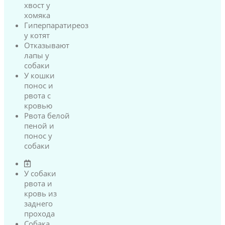
хвост у
хомяка
Гиперпаратиреоз
у котят
Отказывают
лапы у
собаки
У кошки
понос и
рвота с
кровью
Рвота белой
пеной и
понос у
собаки
У собаки
рвота и
кровь из
заднего
прохода
Собака