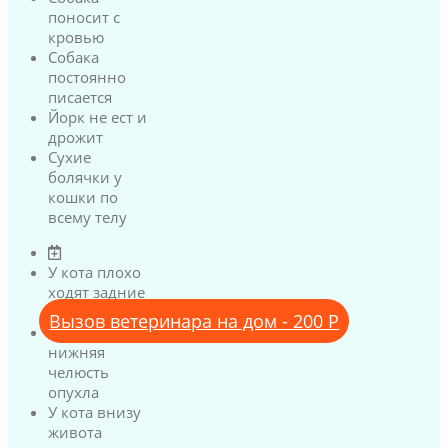
поносит с
кровью
Собака
постоянно
писается
Йорк не ест и
дрожит
Сухие
болячки у
кошки по
всему телу
У кота плохо
ходят задние
лапы
Вызов ветеринара на дом - 200 Р
У кота
нижняя
челюсть
опухла
У кота внизу
живота