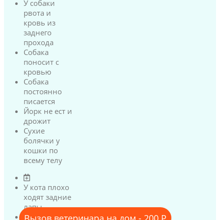
У собаки
рвота и
кровь из
заднего
прохода
Собака
поносит с
кровью
Собака
постоянно
писается
Йорк не ест и
дрожит
Сухие
болячки у
кошки по
всему телу
У кота плохо
ходят задние
лапы
У кота
Вызов ветеринара на дом - 200 Р