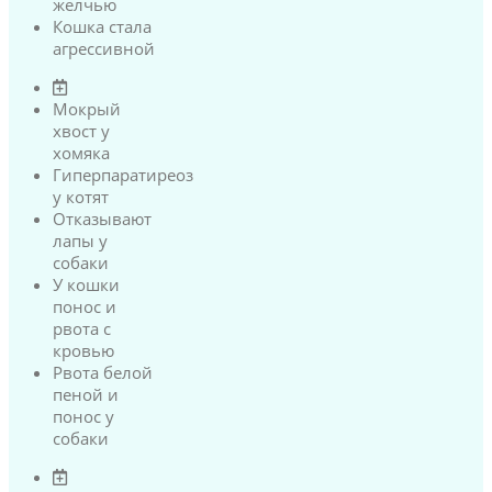
желчью
Кошка стала
агрессивной
Мокрый
хвост у
хомяка
Гиперпаратиреоз
у котят
Отказывают
лапы у
собаки
У кошки
понос и
рвота с
кровью
Рвота белой
пеной и
понос у
собаки