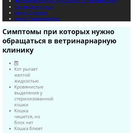
Железнодорожная улица (пос. Толстопальцево)
Оршанская улица
метро Очаково
метро Первомайская
Симптомы при которых нужно
обращаться в ветринарнарную
клинику
Кот рыгает
желтой
жидкостью
Кровянистые
выделения у
стерилизованной
кошки
Кошка
чешется, но
блох нет
Кошка блюет