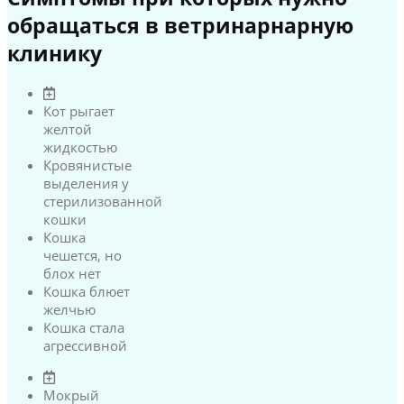
обращаться в ветринарнарную
клинику
Кот рыгает
желтой
жидкостью
Кровянистые
выделения у
стерилизованной
кошки
Кошка
чешется, но
блох нет
Кошка блюет
желчью
Кошка стала
агрессивной
Мокрый