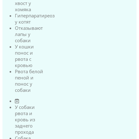
хвост у
хомяка
Гиперпаратиреоз
у котят
Отказывают
лапы у
собаки
У кошки
понос и
рвота с
кровью
Рвота белой
пеной и
понос у
собаки
У собаки
рвота и
кровь из
заднего
прохода
Собака