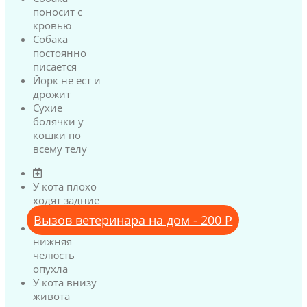
поносит с
кровью
Собака
постоянно
писается
Йорк не ест и
дрожит
Сухие
болячки у
кошки по
всему телу
У кота плохо
ходят задние
лапы
Вызов ветеринара на дом - 200 Р
У кота
нижняя
челюсть
опухла
У кота внизу
живота