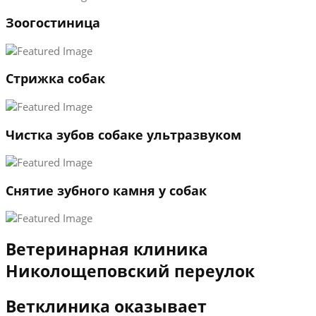
1
Зоогостиница
2
3
←
→
Стрижка собак
Чистка зубов собаке ультразвуком
Снятие зубного камня у собак
Ветеринарная клиника
Николощеповский переулок
Ветклиника оказывает