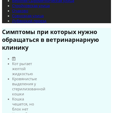
Верхняя Сыромятническая улица
Стройковская улица
Очаково
Совхозная улица
Лубянский проезд
Симптомы при которых нужно
обращаться в ветринарнарную
клинику
Кот рыгает
желтой
жидкостью
Кровянистые
выделения у
стерилизованной
кошки
Кошка
чешется, но
блох нет