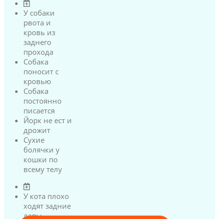
У собаки
рвота и
кровь из
заднего
прохода
Собака
поносит с
кровью
Собака
постоянно
писается
Йорк не ест и
дрожит
Сухие
болячки у
кошки по
всему телу
У кота плохо
ходят задние
лапы