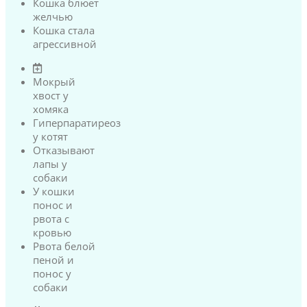
Кошка блюет
желчью
Кошка стала
агрессивной
Мокрый
хвост у
хомяка
Гиперпаратиреоз
у котят
Отказывают
лапы у
собаки
У кошки
понос и
рвота с
кровью
Рвота белой
пеной и
понос у
собаки