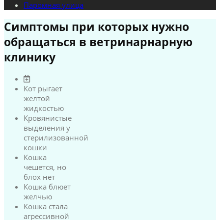
Паромная улица
Симптомы при которых нужно
обращаться в ветринарнарную
клинику
Кот рыгает
желтой
жидкостью
Кровянистые
выделения у
стерилизованной
кошки
Кошка
чешется, но
блох нет
Кошка блюет
желчью
Кошка стала
агрессивной