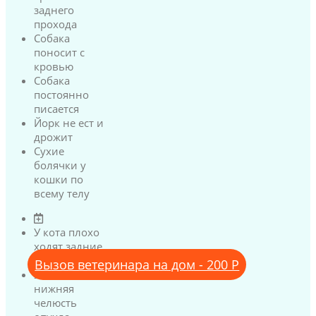
заднего
прохода
Собака
поносит с
кровью
Собака
постоянно
писается
Йорк не ест и
дрожит
Сухие
болячки у
кошки по
всему телу
У кота плохо
ходят задние
лапы
Вызов ветеринара на дом - 200 Р
У кота
нижняя
челюсть