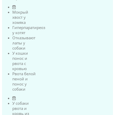
Мокрый
хвост у
хомяка
Гиперпаратиреоз
у котят
Отказывают
лапы у
собаки
У кошки
понос и
рвота с
кровью
Рвота белой
пеной и
понос у
собаки
У собаки
рвота и
кровь из