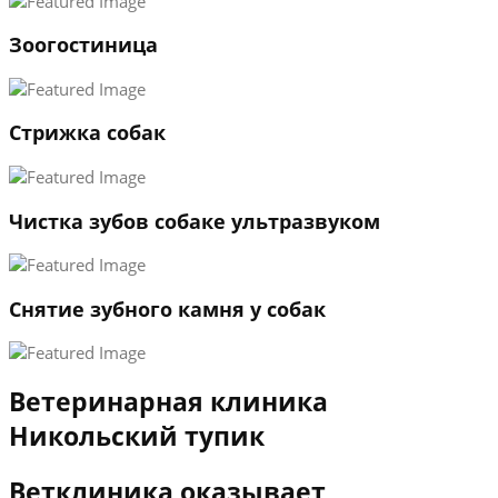
1
Зоогостиница
2
3
←
→
Стрижка собак
Чистка зубов собаке ультразвуком
Снятие зубного камня у собак
Ветеринарная клиника
Никольский тупик
Ветклиника оказывает