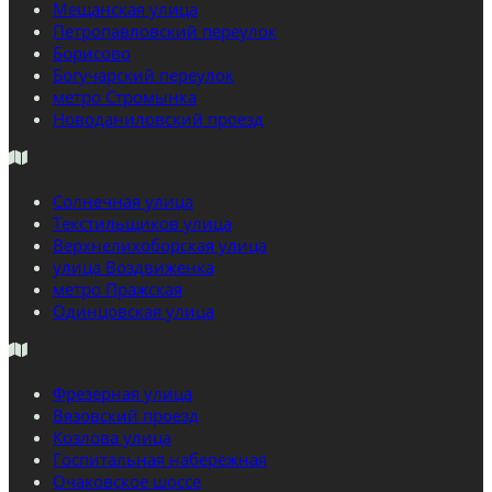
Мещанская улица
Петропавловский переулок
Борисово
Богучарский переулок
метро Стромынка
Новоданиловский проезд
Солнечная улица
Текстильщиков улица
Верхнелихоборская улица
улица Воздвиженка
метро Пражская
Одинцовская улица
Фрезерная улица
Вязовский проезд
Козлова улица
Госпитальная набережная
Очаковское шоссе