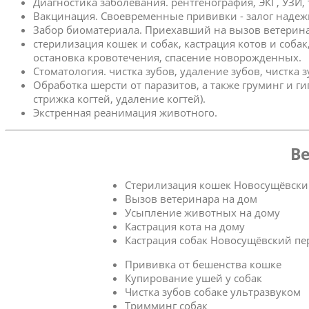
Диагностика заболевания. рентгенография, ЭКГ, УЗИ,
Вакцинация. Своевременные прививки - залог надеж
Забор биоматериала. Приехавший на вызов ветерина
стерилизация кошек и собак, кастрация котов и соба
остановка кровотечения, спасение новорожденных.
Стоматология. чистка зубов, удаление зубов, чистка 
Обработка шерсти от паразитов, а также груминг и г
стрижка когтей, удаление когтей).
Экстренная реанимация животного.
Ве
Стерилизация кошек Новосущёвски
Вызов ветеринара на дом
Усыпление животных на дому
Кастрация кота на дому
Кастрация собак Новосущёвский пе
Прививка от бешенства кошке
Купирование ушей у собак
Чистка зубов собаке ультразвуком
Тримминг собак