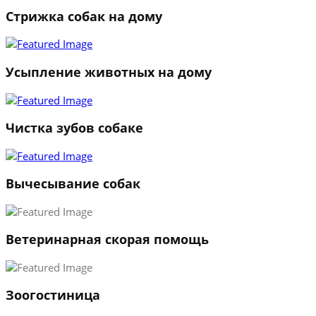
Стрижка собак на дому
1
2
3
Усыпление животных на дому
←
→
Чистка зубов собаке
Вычесывание собак
Ветеринарная скорая помощь
Зоогостиница