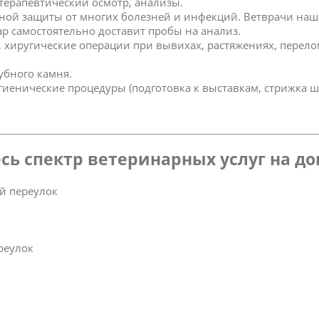
 терапевтический осмотр, анализы.
ной защиты от многих болезней и инфекций. Ветврачи наш
р самостоятельно доставит пробы на анализ.
к, хиругические операции при вывихах, растяжениях, перел
зубного камня.
игиенические процедуры (подготовка к выставкам, стрижка ш
сь спектр ветеринарных услуг на д
й переулок
реулок