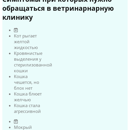
обращаться в ветринарнарную
клинику
Кот рыгает
желтой
жидкостью
Кровянистые
выделения у
стерилизованной
кошки
Кошка
чешется, но
блох нет
Кошка блюет
желчью
Кошка стала
агрессивной
Мокрый