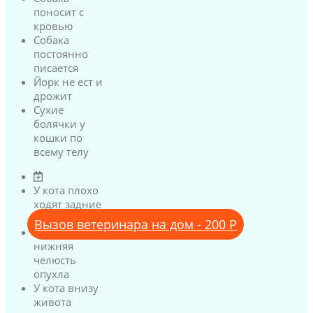
поносит с
кровью
Собака
постоянно
писается
Йорк не ест и
дрожит
Сухие
болячки у
кошки по
всему телу
У кота плохо
ходят задние
лапы
Вызов ветеринара на дом - 200 Р
У кота
нижняя
челюсть
опухла
У кота внизу
живота