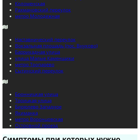
Коломенская
Рахмановский переулок
метро Молодежная
Наставнический переулок
Вокзальная площадь (пос. Внуково)
Баррикадная улица
улица Малые Каменщики
метро Тропарёво
Сытинский переулок
Бронницкая улица
Троицкая улица
Бирюлево Западное
Якиманка
метро Воронцовская
Островной проезд
Симптомы при которых нужно