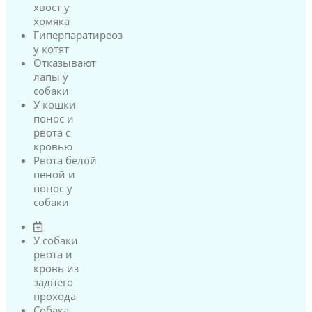
хвост у
хомяка
Гиперпаратиреоз
у котят
Отказывают
лапы у
собаки
У кошки
понос и
рвота с
кровью
Рвота белой
пеной и
понос у
собаки
У собаки
рвота и
кровь из
заднего
прохода
Собака