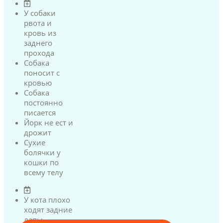
У собаки
рвота и
кровь из
заднего
прохода
Собака
поносит с
кровью
Собака
постоянно
писается
Йорк не ест и
дрожит
Сухие
болячки у
кошки по
всему телу
У кота плохо
ходят задние
лапы