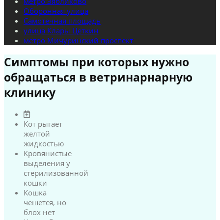
метро Зябликово
Оборонная улица
Самотёчная площадь
улица Клары Цеткин
метро Мичуринский проспект
Симптомы при которых нужно
обращаться в ветринарнарную
клинику
Кот рыгает
желтой
жидкостью
Кровянистые
выделения у
стерилизованной
кошки
Кошка
чешется, но
блох нет