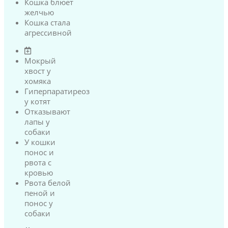
Кошка блюет
желчью
Кошка стала
агрессивной
Мокрый
хвост у
хомяка
Гиперпаратиреоз
у котят
Отказывают
лапы у
собаки
У кошки
понос и
рвота с
кровью
Рвота белой
пеной и
понос у
собаки