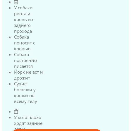
У собаки
рвота и
кровь из
заднего
прохода
Собака
поносит с
кровью
Собака
постоянно
писается
Йорк не ест и
дрожит
Сухие
болячки у
кошки по
всему телу
У кота плохо
ходят задние
лапы