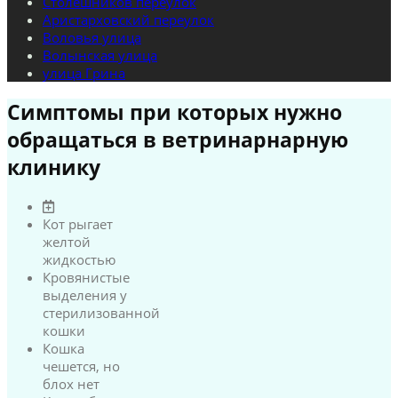
Столешников переулок
Аристарховский переулок
Воловья улица
Волынская улица
улица Грина
Симптомы при которых нужно
обращаться в ветринарнарную
клинику
Кот рыгает
желтой
жидкостью
Кровянистые
выделения у
стерилизованной
кошки
Кошка
чешется, но
блох нет