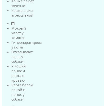
Кошка блюет
желчью
Кошка стала
агрессивной
Мокрый
хвост у
хомяка
Гиперпаратиреоз
у котят
Отказывают
лапы у
собаки
У кошки
понос и
рвота с
кровью
Рвота белой
пеной и
понос у
собаки