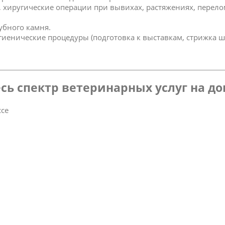
к, хиругические операции при вывихах, растяжениях, перел
зубного камня.
игиенические процедуры (подготовка к выставкам, стрижка ш
сь спектр ветеринарных услуг на д
ссе