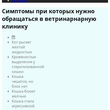
Братеево
Симптомы при которых нужно
обращаться в ветринарнарную
клинику
Кот рыгает
желтой
жидкостью
Кровянистые
выделения у
стерилизованной
кошки
Кошка
чешется, но
блох нет
Кошка блюет
желчью
Кошка стала
агрессивной