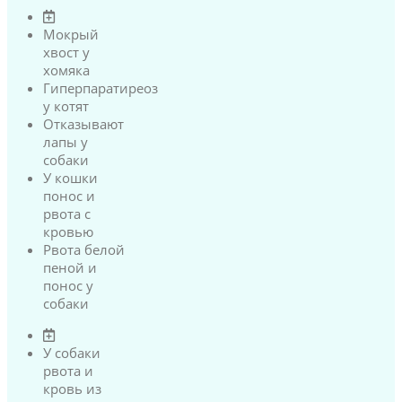
Мокрый
хвост у
хомяка
Гиперпаратиреоз
у котят
Отказывают
лапы у
собаки
У кошки
понос и
рвота с
кровью
Рвота белой
пеной и
понос у
собаки
У собаки
рвота и
кровь из