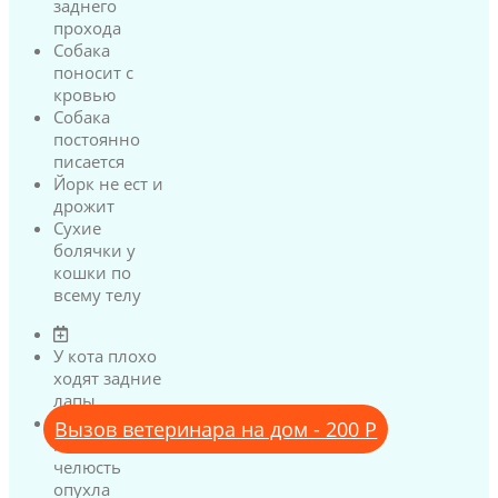
заднего
прохода
Собака
поносит с
кровью
Собака
постоянно
писается
Йорк не ест и
дрожит
Сухие
болячки у
кошки по
всему телу
У кота плохо
ходят задние
лапы
У кота
Вызов ветеринара на дом - 200 Р
нижняя
челюсть
опухла