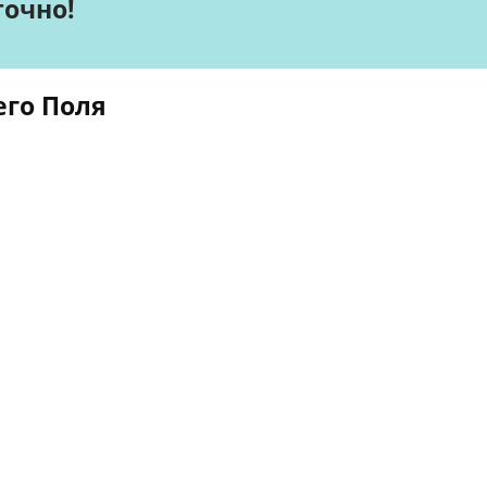
точно!
его Поля