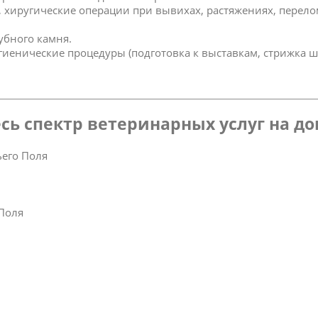
к, хиругические операции при вывихах, растяжениях, перел
зубного камня.
игиенические процедуры (подготовка к выставкам, стрижка ш
сь спектр ветеринарных услуг на д
его Поля
 Поля