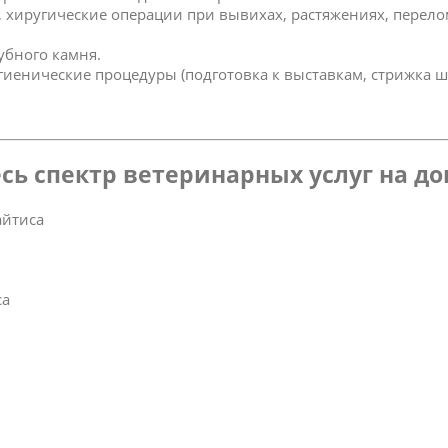
к, хиругические операции при вывихах, растяжениях, перел
зубного камня.
игиенические процедуры (подготовка к выставкам, стрижка ш
сь спектр ветеринарных услуг на д
айтиса
са