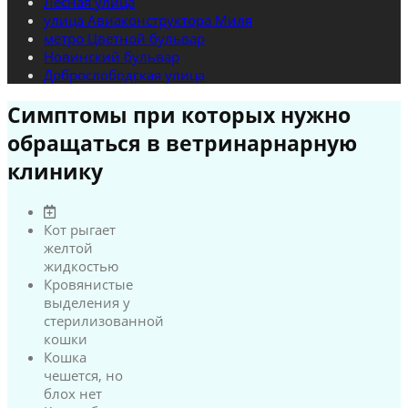
Лесная улица
улица Авиаконструктора Миля
метро Цветной бульвар
Новинский бульвар
Доброслободская улица
Симптомы при которых нужно
обращаться в ветринарнарную
клинику
Кот рыгает
желтой
жидкостью
Кровянистые
выделения у
стерилизованной
кошки
Кошка
чешется, но
блох нет