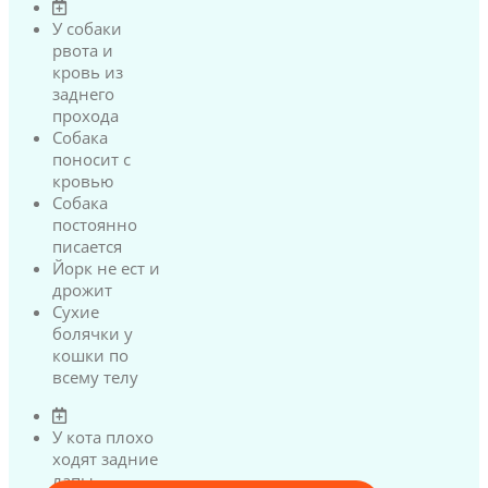
У собаки
рвота и
кровь из
заднего
прохода
Собака
поносит с
кровью
Собака
постоянно
писается
Йорк не ест и
дрожит
Сухие
болячки у
кошки по
всему телу
У кота плохо
ходят задние
лапы