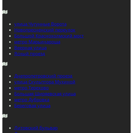
улица Чугунные Ворота
Новопресненский переулок
Большой Краснохолмский мост
метро Марьинароща
Веерная улица
Ясный проезд
Днепропетровский проезд
улица Скульптора Мухиной
метро Терехово
Большая Ширяевская улица
метро Дубровка
Береговая улица
Литовский бульвар