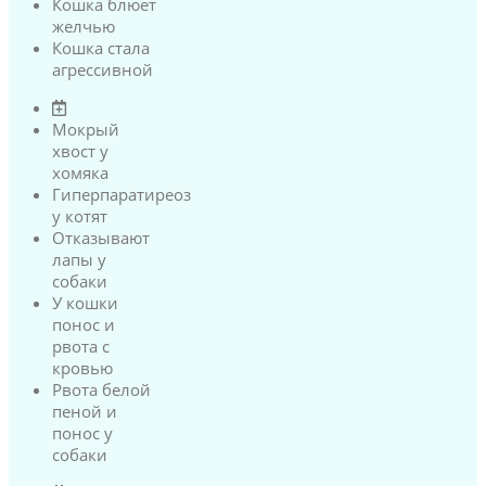
Кошка блюет
желчью
Кошка стала
агрессивной
Мокрый
хвост у
хомяка
Гиперпаратиреоз
у котят
Отказывают
лапы у
собаки
У кошки
понос и
рвота с
кровью
Рвота белой
пеной и
понос у
собаки