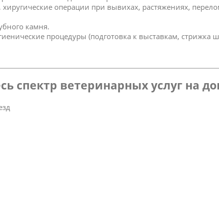
к, хиругические операции при вывихах, растяжениях, перел
зубного камня.
игиенические процедуры (подготовка к выставкам, стрижка ш
сь спектр ветеринарных услуг на д
езд