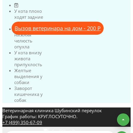
У кота плохо
ходят задние
лапы
Вызов ветеринара на дом - 200 Р
У кота
нижняя
челюсть
опухла
У кота внизу
живота
припухлость
Желтые
выделения у
собаки
Заворот
кишечника у
собак
Ветеринарная клиника Шубинский переулок
График работы: КРУГЛОСУТОЧНО.
+7 (499) 350-67-09
SpellChat Business