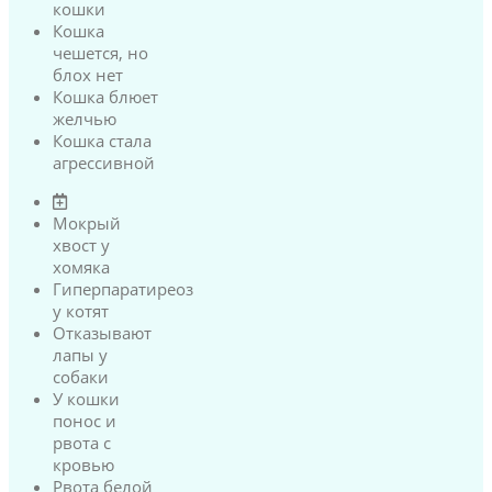
кошки
Кошка
чешется, но
блох нет
Кошка блюет
желчью
Кошка стала
агрессивной
Мокрый
хвост у
хомяка
Гиперпаратиреоз
у котят
Отказывают
лапы у
собаки
У кошки
понос и
рвота с
кровью
Рвота белой