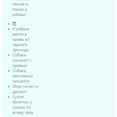
пеной и
понос у
собаки
У собаки
рвота и
кровь из
заднего
прохода
Собака
поносит с
кровью
Собака
постоянно
писается
Йорк не ест и
дрожит
Сухие
болячки у
кошки по
всему телу