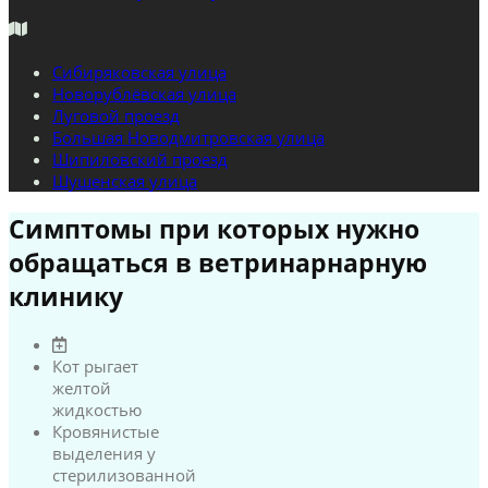
Сибиряковская улица
Новорублёвская улица
Луговой проезд
Большая Новодмитровская улица
Шипиловский проезд
Шушенская улица
Симптомы при которых нужно
обращаться в ветринарнарную
клинику
Кот рыгает
желтой
жидкостью
Кровянистые
выделения у
стерилизованной